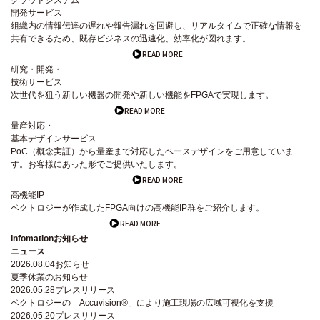
クラウドシステム
開発サービス
組織内の情報伝達の遅れや報告漏れを回避し、リアルタイムで正確な情報を
共有できるため、既存ビジネスの迅速化、効率化が図れます。
READ MORE
研究・開発・
技術サービス
次世代を狙う新しい機器の開発や新しい機能をFPGAで実現します。
READ MORE
量産対応・
基本デザインサービス
PoC（概念実証）から量産まで対応したベースデザインをご用意していま
す。お客様にあった形でご提供いたします。
READ MORE
高機能IP
ベクトロジーが作成したFPGA向けの高機能IP群をご紹介します。
READ MORE
Infomation
お知らせ
ニュース
2026.08.04
お知らせ
夏季休業のお知らせ
2026.05.28
プレスリリース
ベクトロジーの「Accuvision®」により施工現場の広域可視化を支援
2026.05.20
プレスリリース