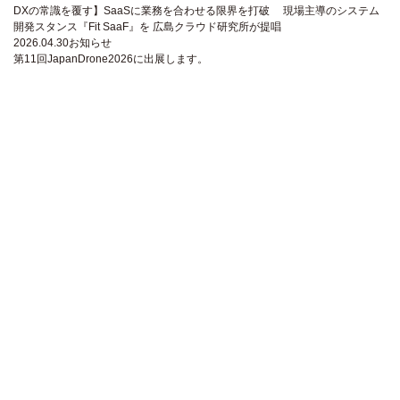
DXの常識を覆す】SaaSに業務を合わせる限界を打破 現場主導のシステム
開発スタンス『Fit SaaF』を 広島クラウド研究所が提唱
2026.04.30
お知らせ
第11回JapanDrone2026に出展します。