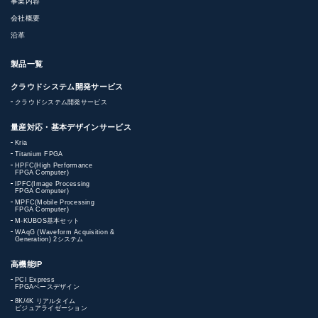
事業内容
会社概要
沿革
製品一覧
クラウドシステム開発サービス
クラウドシステム開発サービス
量産対応・基本デザインサービス
Kria
Titanium FPGA
HPFC(High Performance
FPGA Computer)
IPFC(Image Processing
FPGA Computer)
MPFC(Mobile Processing
FPGA Computer)
M-KUBOS基本セット
WAqG (Waveform Acquisition &
Generation) 2システム
高機能IP
PCI Express
FPGAベースデザイン
8K/4K リアルタイム
ビジュアライゼーション