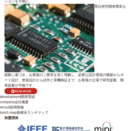
ションを可能に。
受託研究開発
豊富な
経験に基づき、お客様のご要求を深く理解し、必要な設計環境の構築からボ
ード設計、筐体設計から試作と実機検証まで、お客様の立場で研究提案、開
発提案が可能です。
READ MORE
development
開発実績
company
会社概要
recruit
採用情報
lunch map
新横浜ランチマップ
加盟団体