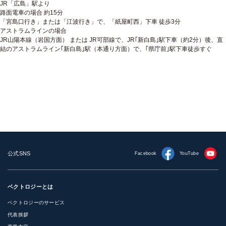
JR「広島」駅より
路面電車の場合 約15分
「宮島口行き」または「江波行き」で、「紙屋町西」下車 徒歩3分
アストラムラインの場合
JR山陽本線（岩国方面） または JR可部線で、JR｢新白島｣駅下車（約2分）後、直
結のアストラムライン｢新白島｣駅（本通り方面）で、｢県庁前｣駅下車徒歩すぐ
公式SNS
YouTube
Facebook
ベクトロジーとは
ベクトロジーのサービス
代表挨拶